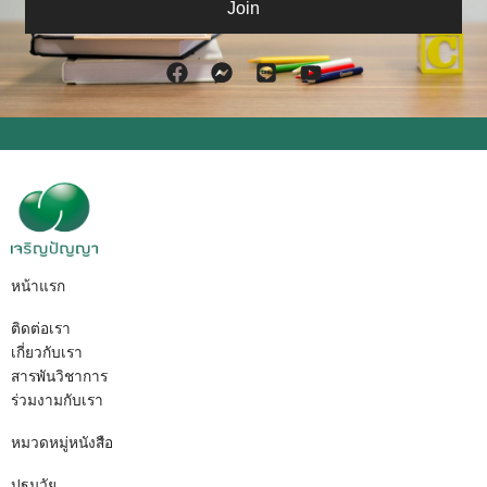
Join
F
F
L
Y
a
a
i
o
c
c
n
u
e
e
e
t
b
b
u
o
o
b
o
o
e
k
k
-
m
e
หน้าแรก
s
s
ติดต่อเรา
e
เกี่ยวกับเรา
n
สารพันวิชาการ
g
ร่วมงามกับเรา
e
r
หมวดหมู่หนังสือ
ปฐมวัย